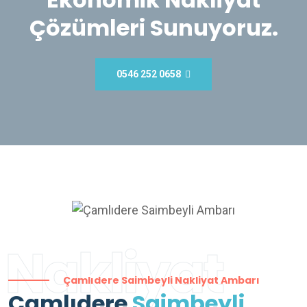
Çözümleri Sunuyoruz.
0546 252 0658
Nakliyat
Çamlıdere Saimbeyli Nakliyat Ambarı
Çamlıdere
Saimbeyli