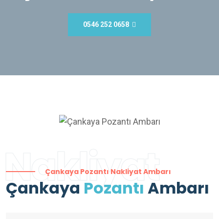
0546 252 0658
Nakliyat
Çankaya Pozantı Nakliyat Ambarı
Çankaya
Pozantı
Ambarı