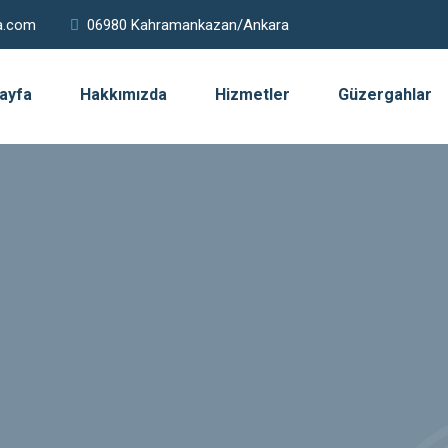
a.com
06980 Kahramankazan/Ankara
ayfa
Hakkımızda
Hizmetler
Güzergahlar
alı