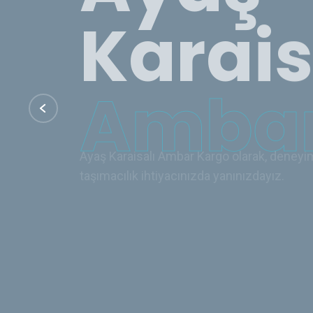
Ambar
Ayaş Karaisalı Ambar Kargo olarak, deneyiml
taşımacılık ihtiyacınızda yanınızdayız.
İletişim
Hizmetler