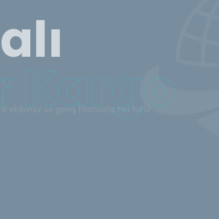
 Kargo
i ekibimiz ve geniş filomuzla, her türlü