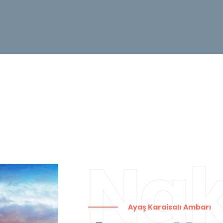
Nak
Ayaş Karaisalı Ambarı