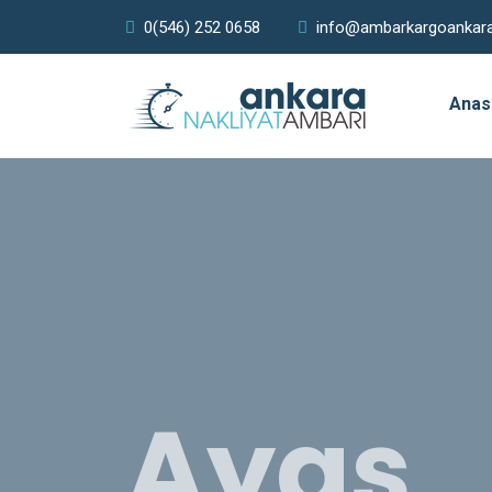
0(546) 252 0658
info@ambarkargoankar
Anas
Ayaş
Karais