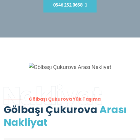
0546 252 0658
Nakliyat
Gölbaşı Çukurova Yük Taşıma
Gölbaşı Çukurova
Arası
Nakliyat